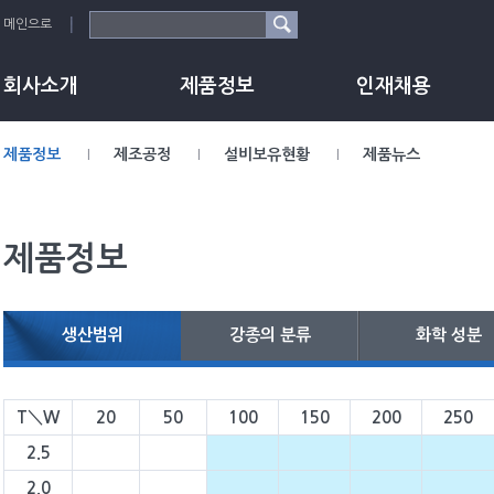
메인으로
회사소개
제품정보
인재채용
제품정보
제조공정
설비보유현황
제품뉴스
제품정보
생산범위
강종의 분류
화학 성분
T＼W
20
50
100
150
200
250
2.5
2.0